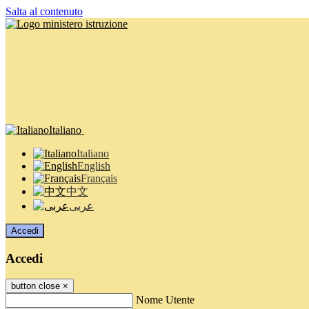
Salta al contenuto
Italiano
Italiano
English
Français
中文
عربى
Accedi
Accedi
button close
×
Nome Utente