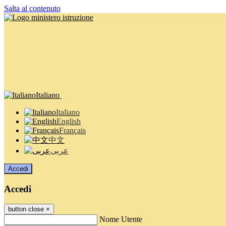
Salta al contenuto
Italiano
Italiano
English
Français
中文
عربى
Accedi
Accedi
button close
×
Nome Utente