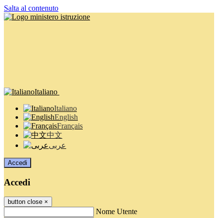
Salta al contenuto
Italiano
Italiano
English
Français
中文
عربى
Accedi
Accedi
button close
×
Nome Utente