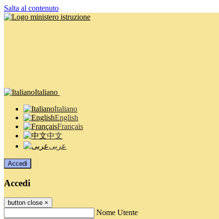
Salta al contenuto
Italiano
Italiano
English
Français
中文
عربى
Accedi
Accedi
button close
×
Nome Utente