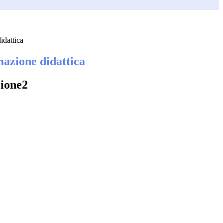
dattica
zione didattica