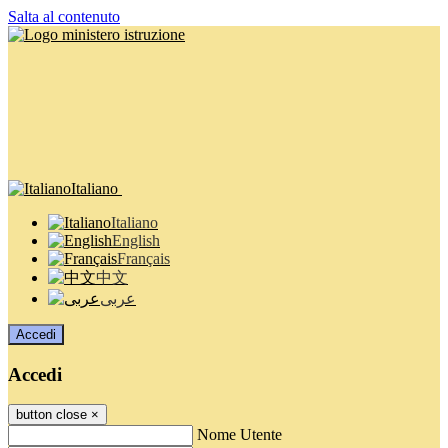
Salta al contenuto
Italiano
Italiano
English
Français
中文
عربى
Accedi
Accedi
button close
×
Nome Utente