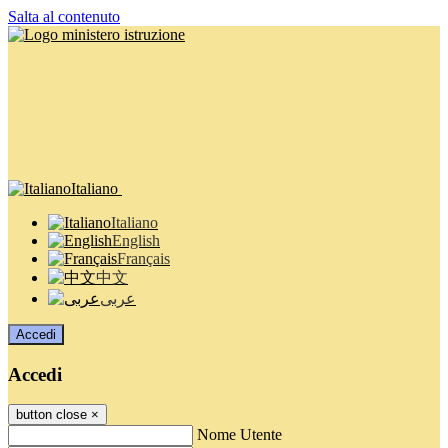
Salta al contenuto
Italiano
Italiano
English
Français
中文
عربى
Accedi
Accedi
button close
×
Nome Utente