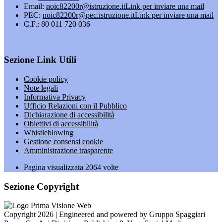
Email:
noic82200r@istruzione.it
Link per inviare una mail
PEC:
noic82200r@pec.istruzione.it
Link per inviare una mail
C.F.: 80 011 720 036
Sezione Link Utili
Cookie policy
Note legali
Informativa Privacy
Ufficio Relazioni con il Pubblico
Dichiarazione di accessibilità
Obiettivi di accessibilità
Whistleblowing
Gestione consensi cookie
Amministrazione trasparente
Pagina visualizzata
2064
volte
Sezione Copyright
Copyright 2026 | Engineered and powered by Gruppo Spaggiari