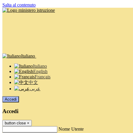
Salta al contenuto
Italiano
Italiano
English
Français
中文
عربى
Accedi
Accedi
button close
×
Nome Utente