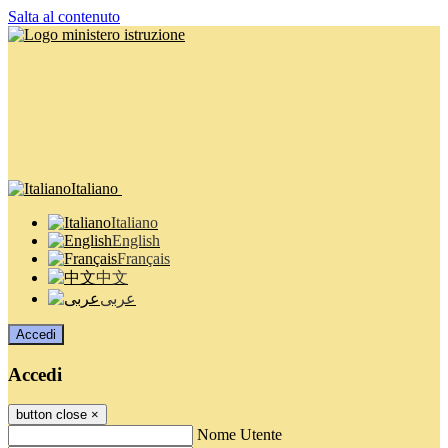
Salta al contenuto
Italiano
Italiano
English
Français
中文
عربى
Accedi
Accedi
button close
×
Nome Utente