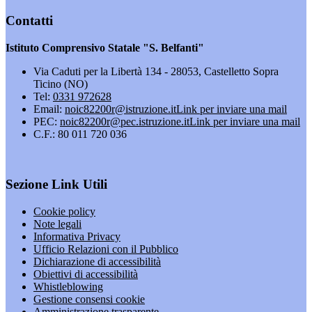
Contatti
Istituto Comprensivo Statale "S. Belfanti"
Via Caduti per la Libertà 134 - 28053, Castelletto Sopra
Ticino (NO)
Tel:
0331 972628
Email:
noic82200r@istruzione.it
Link per inviare una mail
PEC:
noic82200r@pec.istruzione.it
Link per inviare una mail
C.F.: 80 011 720 036
Sezione Link Utili
Cookie policy
Note legali
Informativa Privacy
Ufficio Relazioni con il Pubblico
Dichiarazione di accessibilità
Obiettivi di accessibilità
Whistleblowing
Gestione consensi cookie
Amministrazione trasparente