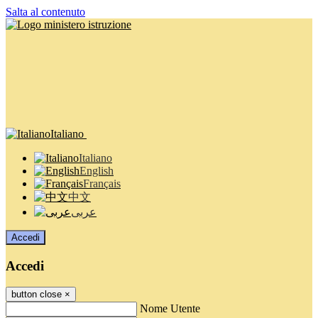
Salta al contenuto
Italiano
Italiano
English
Français
中文
عربى
Accedi
Accedi
button close
×
Nome Utente