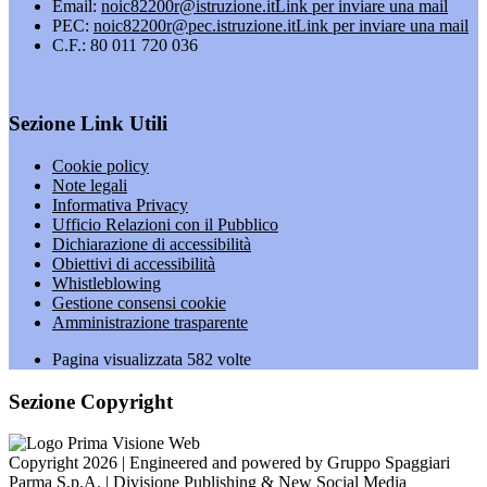
Email:
noic82200r@istruzione.it
Link per inviare una mail
PEC:
noic82200r@pec.istruzione.it
Link per inviare una mail
C.F.: 80 011 720 036
Sezione Link Utili
Cookie policy
Note legali
Informativa Privacy
Ufficio Relazioni con il Pubblico
Dichiarazione di accessibilità
Obiettivi di accessibilità
Whistleblowing
Gestione consensi cookie
Amministrazione trasparente
Pagina visualizzata
582
volte
Sezione Copyright
Copyright 2026 | Engineered and powered by Gruppo Spaggiari
Parma S.p.A. | Divisione Publishing & New Social Media