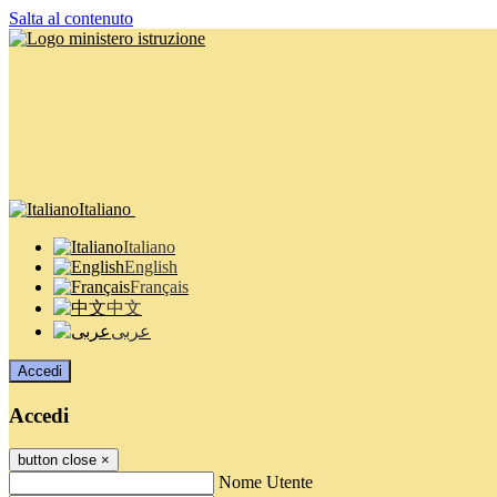
Salta al contenuto
Italiano
Italiano
English
Français
中文
عربى
Accedi
Accedi
button close
×
Nome Utente