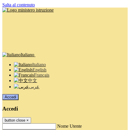
Salta al contenuto
Italiano
Italiano
English
Français
中文
عربى
Accedi
Accedi
button close
×
Nome Utente