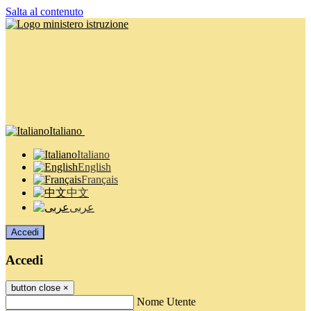
Salta al contenuto
Italiano
Italiano
English
Français
中文
عربى
Accedi
Accedi
button close
×
Nome Utente