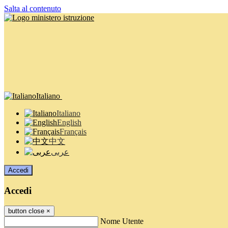
Salta al contenuto
Italiano
Italiano
English
Français
中文
عربى
Accedi
Accedi
button close
×
Nome Utente