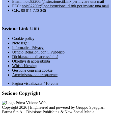
Email:
noic82200r@istruzione.it
Link per inviare una mail
PEC:
noic82200r@pec.istruzione.it
Link per inviare una mail
C.F.: 80 011 720 036
Sezione Link Utili
Cookie policy
Note legali
Informativa Privacy
Ufficio Relazioni con il Pubblico
Dichiarazione di accessibilità
Obiettivi di accessibilità
Whistleblowing
Gestione consensi cookie
Amministrazione trasparente
Pagina visualizzata
410
volte
Sezione Copyright
Copyright 2026 | Engineered and powered by Gruppo Spaggiari
Parma S.p.A. | Divisione Publishing & New Social Media