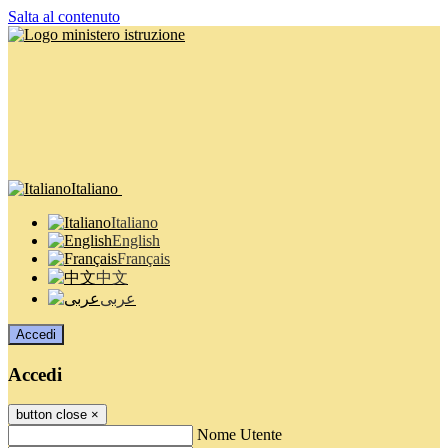
Salta al contenuto
Italiano
Italiano
English
Français
中文
عربى
Accedi
Accedi
button close
×
Nome Utente