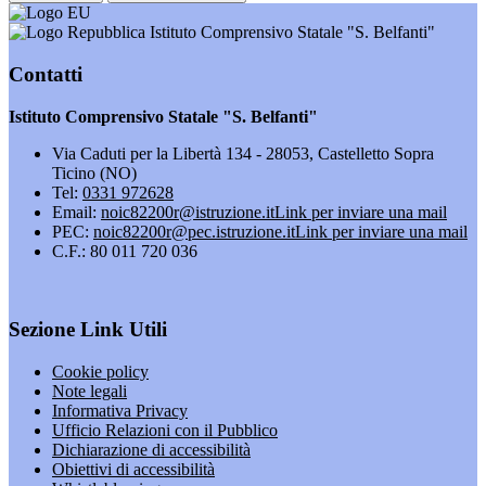
Istituto Comprensivo Statale "S. Belfanti"
Contatti
Istituto Comprensivo Statale "S. Belfanti"
Via Caduti per la Libertà 134 - 28053, Castelletto Sopra
Ticino (NO)
Tel:
0331 972628
Email:
noic82200r@istruzione.it
Link per inviare una mail
PEC:
noic82200r@pec.istruzione.it
Link per inviare una mail
C.F.: 80 011 720 036
Sezione Link Utili
Cookie policy
Note legali
Informativa Privacy
Ufficio Relazioni con il Pubblico
Dichiarazione di accessibilità
Obiettivi di accessibilità