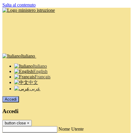
Salta al contenuto
Italiano
Italiano
English
Français
中文
عربى
Accedi
Accedi
button close
×
Nome Utente