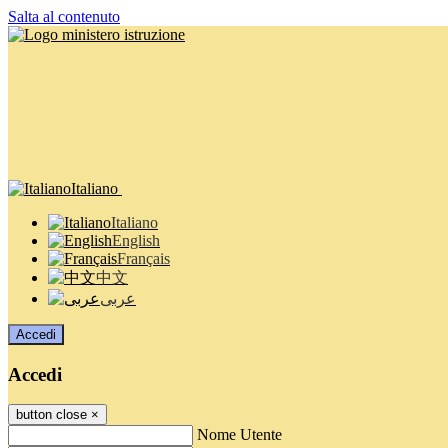
Salta al contenuto
Italiano
Italiano
English
Français
中文
عربى
Accedi
Accedi
button close
×
Nome Utente