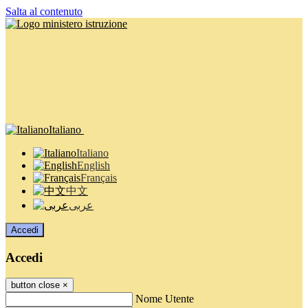
Salta al contenuto
Italiano
Italiano
English
Français
中文
عربى
Accedi
Accedi
button close
×
Nome Utente