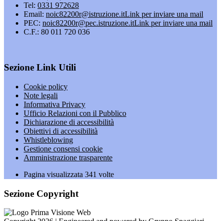
Tel:
0331 972628
Email:
noic82200r@istruzione.it
Link per inviare una mail
PEC:
noic82200r@pec.istruzione.it
Link per inviare una mail
C.F.: 80 011 720 036
Sezione Link Utili
Cookie policy
Note legali
Informativa Privacy
Ufficio Relazioni con il Pubblico
Dichiarazione di accessibilità
Obiettivi di accessibilità
Whistleblowing
Gestione consensi cookie
Amministrazione trasparente
Pagina visualizzata
341
volte
Sezione Copyright