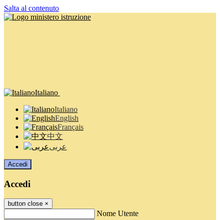
Salta al contenuto
Italiano
Italiano
English
Français
中文
عربى
Accedi
Accedi
button close
×
Nome Utente