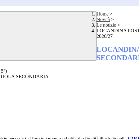
Home
>
Novità
>
Le notizie
>
LOCANDINA POST
2026/27
LOCANDINA
SECONDARIA
5°)
 SCUOLA SECONDARIA
kie necessari al funzionamento ed utili alle finalità illustrate nella
COO