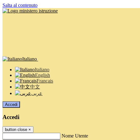
Salta al contenuto
Italiano
Italiano
English
Français
中文
عربى
Accedi
Accedi
button close
×
Nome Utente