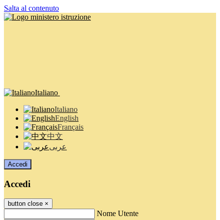
Salta al contenuto
Italiano
Italiano
English
Français
中文
عربى
Accedi
Accedi
button close
×
Nome Utente