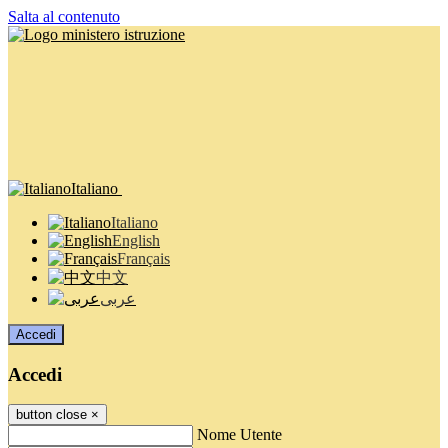
Salta al contenuto
Italiano
Italiano
English
Français
中文
عربى
Accedi
Accedi
button close
×
Nome Utente