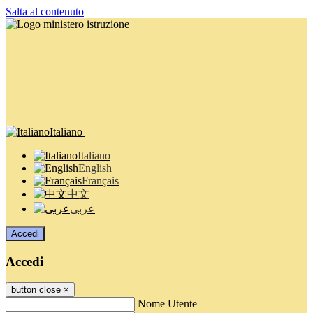
Salta al contenuto
Italiano
Italiano
English
Français
中文
عربى
Accedi
Accedi
button close
×
Nome Utente