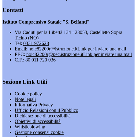
Contatti
Istituto Comprensivo Statale "S. Belfanti"
Via Caduti per la Libertà 134 - 28053, Castelletto Sopra
Ticino (NO)
Tel:
0331 972628
Email:
noic82200r@istruzione.it
Link per inviare una mail
PEC:
noic82200r@pec.istruzione.it
Link per inviare una mail
C.F.: 80 011 720 036
Sezione Link Utili
Cookie policy
Note legali
Informativa Privacy
Ufficio Relazioni con il Pubblico
Dichiarazione di accessibilità
Obiettivi di accessibilità
Whistleblowing
Gestione consensi cookie