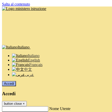
Salta al contenuto
Italiano
Italiano
English
Français
中文
عربى
Accedi
Accedi
button close
×
Nome Utente