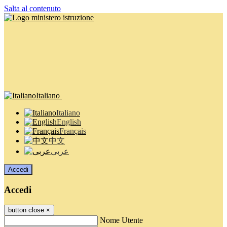
Salta al contenuto
Italiano
Italiano
English
Français
中文
عربى
Accedi
Accedi
button close
×
Nome Utente