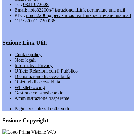
Tel:
0331 972628
Email:
noic82200r@istruzione.it
Link per inviare una mail
PEC:
noic82200r@pec.istruzione.it
Link per inviare una mail
C.F.: 80 011 720 036
Sezione Link Utili
Cookie policy
Note legali
Informativa Privacy
Ufficio Relazioni con il Pubblico
Dichiarazione di accessibilità
Obiettivi di accessibilità
Whistleblowing
Gestione consensi cookie
Amministrazione trasparente
Pagina visualizzata
602
volte
Sezione Copyright