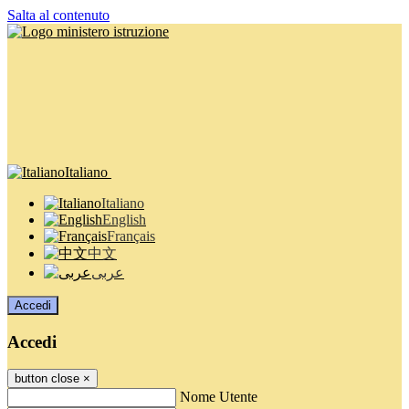
Salta al contenuto
Italiano
Italiano
English
Français
中文
عربى
Accedi
Accedi
button close
×
Nome Utente