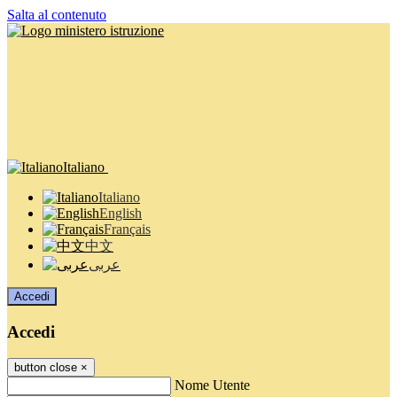
Salta al contenuto
Italiano
Italiano
English
Français
中文
عربى
Accedi
Accedi
button close
×
Nome Utente