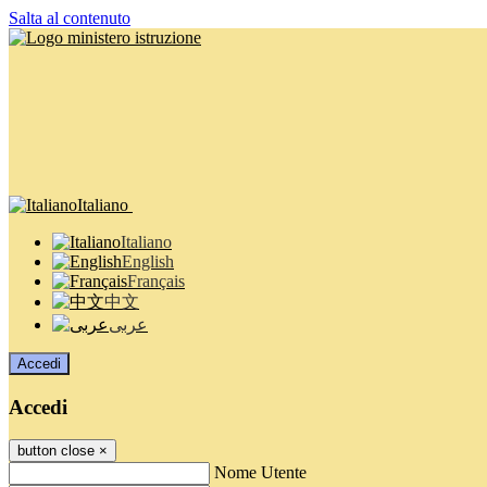
Salta al contenuto
Italiano
Italiano
English
Français
中文
عربى
Accedi
Accedi
button close
×
Nome Utente