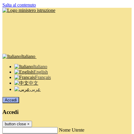
Salta al contenuto
Italiano
Italiano
English
Français
中文
عربى
Accedi
Accedi
button close
×
Nome Utente