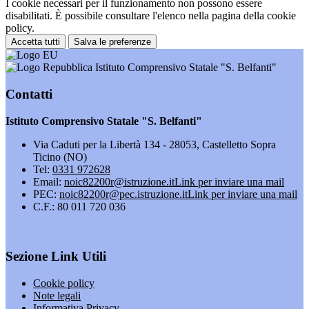
I cookie necessari per il funzionamento non possono essere
disabilitati. È possibile consultare l'elenco nella pagina della cookie
policy.
Accetta tutti
Salva le preferenze
Istituto Comprensivo Statale "S. Belfanti"
Contatti
Istituto Comprensivo Statale "S. Belfanti"
Via Caduti per la Libertà 134 - 28053, Castelletto Sopra
Ticino (NO)
Tel:
0331 972628
Email:
noic82200r@istruzione.it
Link per inviare una mail
PEC:
noic82200r@pec.istruzione.it
Link per inviare una mail
C.F.: 80 011 720 036
Sezione Link Utili
Cookie policy
Note legali
Informativa Privacy