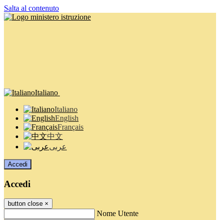
Salta al contenuto
Italiano
Italiano
English
Français
中文
عربى
Accedi
Accedi
button close
×
Nome Utente