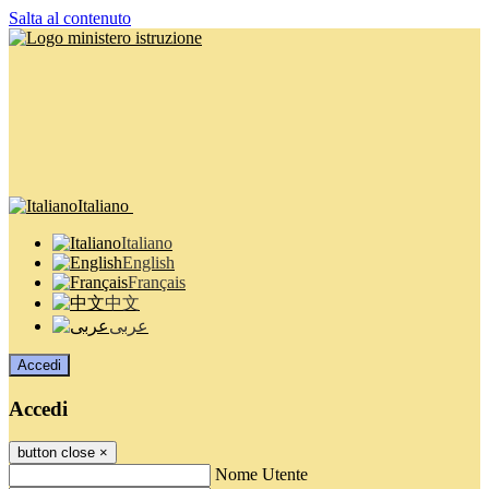
Salta al contenuto
Italiano
Italiano
English
Français
中文
عربى
Accedi
Accedi
button close
×
Nome Utente