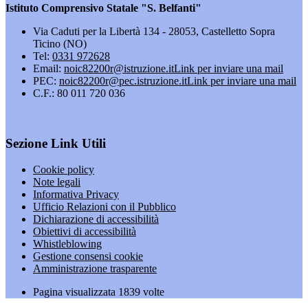
Istituto Comprensivo Statale "S. Belfanti"
Via Caduti per la Libertà 134 - 28053, Castelletto Sopra
Ticino (NO)
Tel:
0331 972628
Email:
noic82200r@istruzione.it
Link per inviare una mail
PEC:
noic82200r@pec.istruzione.it
Link per inviare una mail
C.F.: 80 011 720 036
Sezione Link Utili
Cookie policy
Note legali
Informativa Privacy
Ufficio Relazioni con il Pubblico
Dichiarazione di accessibilità
Obiettivi di accessibilità
Whistleblowing
Gestione consensi cookie
Amministrazione trasparente
Pagina visualizzata
1839
volte