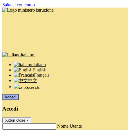
Salta al contenuto
Italiano
Italiano
English
Français
中文
عربى
Accedi
Accedi
button close
×
Nome Utente