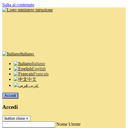
Salta al contenuto
Italiano
Italiano
English
Français
中文
عربى
Accedi
Accedi
button close
×
Nome Utente