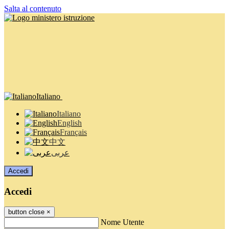
Salta al contenuto
Italiano
Italiano
English
Français
中文
عربى
Accedi
Accedi
button close
×
Nome Utente