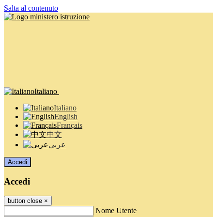
Salta al contenuto
Italiano
Italiano
English
Français
中文
عربى
Accedi
Accedi
button close
×
Nome Utente