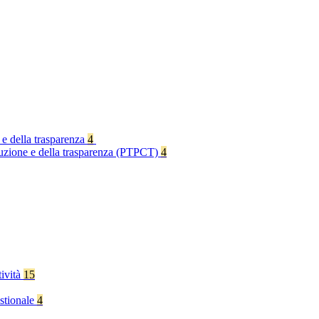
 e della trasparenza
4
rruzione e della trasparenza (PTPCT)
4
tività
15
stionale
4