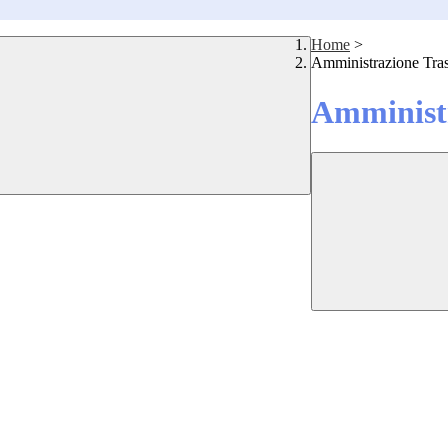
Home
>
Amministrazione Tra
Amministr