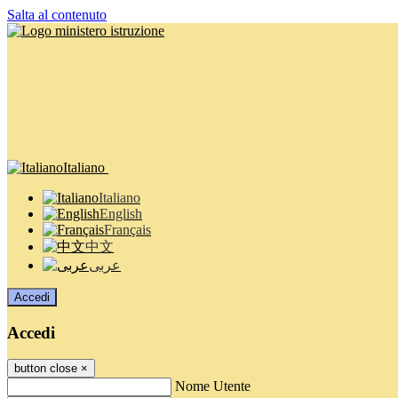
Salta al contenuto
Italiano
Italiano
English
Français
中文
عربى
Accedi
Accedi
button close
×
Nome Utente