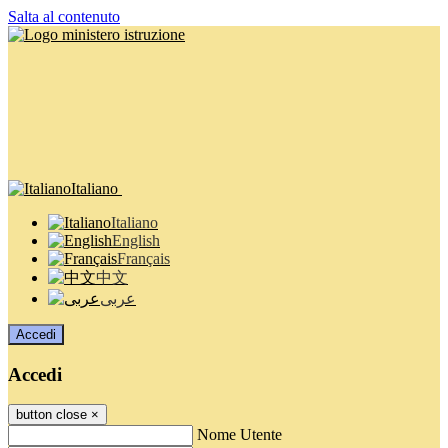
Salta al contenuto
Italiano
Italiano
English
Français
中文
عربى
Accedi
Accedi
button close
×
Nome Utente