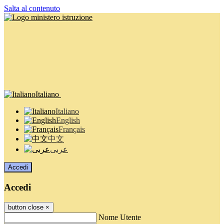
Salta al contenuto
Italiano
Italiano
English
Français
中文
عربى
Accedi
Accedi
button close
×
Nome Utente