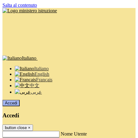
Salta al contenuto
Italiano
Italiano
English
Français
中文
عربى
Accedi
Accedi
button close
×
Nome Utente