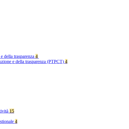
 e della trasparenza
4
rruzione e della trasparenza (PTPCT)
4
tività
15
stionale
4