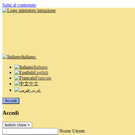
Salta al contenuto
Italiano
Italiano
English
Français
中文
عربى
Accedi
Accedi
button close
×
Nome Utente