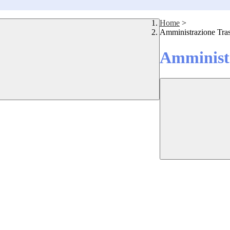
Home
>
Amministrazione Tra
Amministr