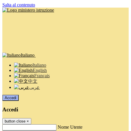
Salta al contenuto
Italiano
Italiano
English
Français
中文
عربى
Accedi
Accedi
button close
×
Nome Utente