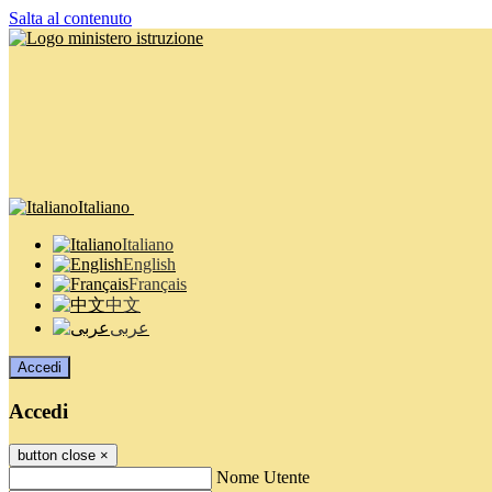
Salta al contenuto
Italiano
Italiano
English
Français
中文
عربى
Accedi
Accedi
button close
×
Nome Utente