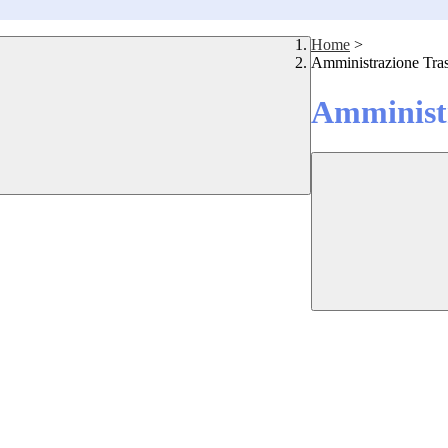
Home
>
Amministrazione Tra
Amministr