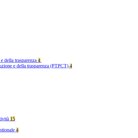
 e della trasparenza
4
rruzione e della trasparenza (PTPCT)
4
tività
15
stionale
4