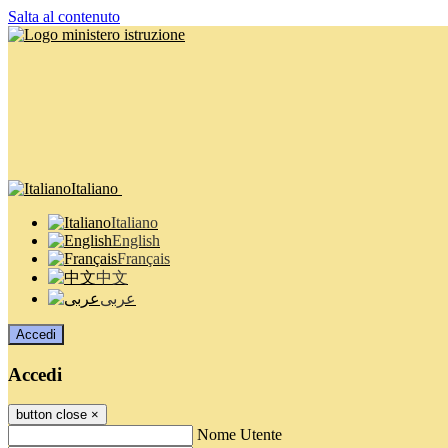
Salta al contenuto
Italiano
Italiano
English
Français
中文
عربى
Accedi
Accedi
button close
×
Nome Utente