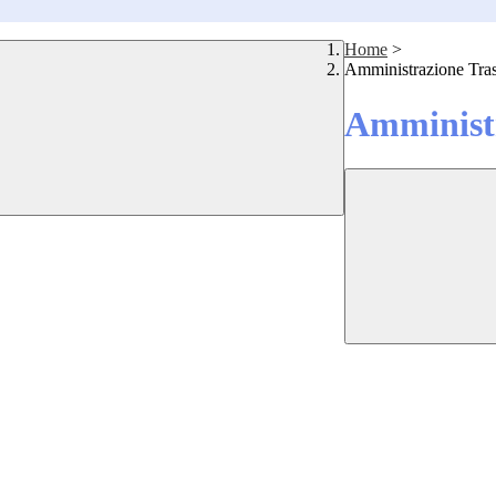
Home
>
Amministrazione Tra
Amministr