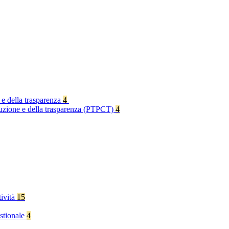
 e della trasparenza
4
rruzione e della trasparenza (PTPCT)
4
tività
15
stionale
4