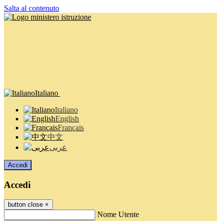
Salta al contenuto
Italiano
Italiano
English
Français
中文
عربى
Accedi
Accedi
button close
×
Nome Utente