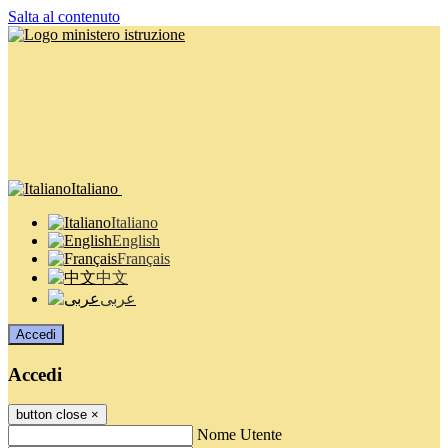
Salta al contenuto
Italiano
Italiano
English
Français
中文
عربى
Accedi
Accedi
button close
×
Nome Utente