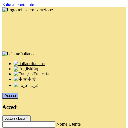
Salta al contenuto
Italiano
Italiano
English
Français
中文
عربى
Accedi
Accedi
button close
×
Nome Utente