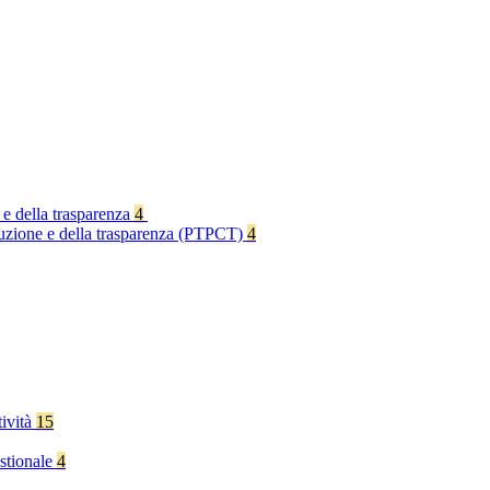
 e della trasparenza
4
rruzione e della trasparenza (PTPCT)
4
tività
15
stionale
4