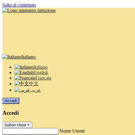
Salta al contenuto
Italiano
Italiano
English
Français
中文
عربى
Accedi
Accedi
button close
×
Nome Utente