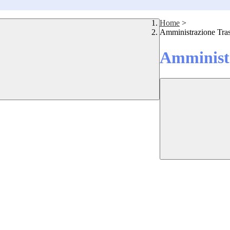
Home
>
Amministrazione Tra
Amministr