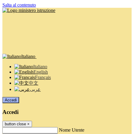
Salta al contenuto
Italiano
Italiano
English
Français
中文
عربى
Accedi
Accedi
button close
×
Nome Utente