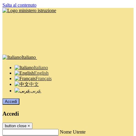
Salta al contenuto
Italiano
Italiano
English
Français
中文
عربى
Accedi
Accedi
button close
×
Nome Utente