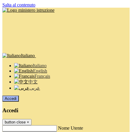
Salta al contenuto
Italiano
Italiano
English
Français
中文
عربى
Accedi
Accedi
button close
×
Nome Utente