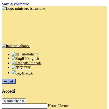
Salta al contenuto
Italiano
Italiano
English
Français
中文
عربى
Accedi
Accedi
button close
×
Nome Utente